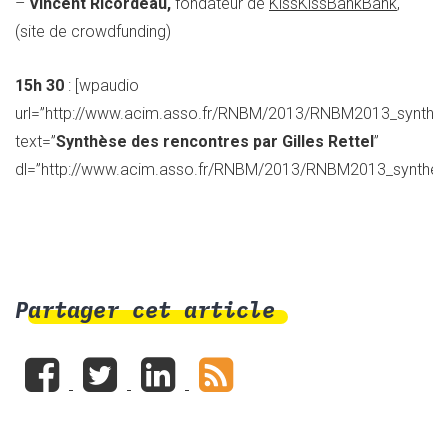
–
Vincent Ricordeau,
fondateur de
KissKissBankBank
,
(site de crowdfunding)
15h 30
: [wpaudio
url=”http://www.acim.asso.fr/RNBM/2013/RNBM2013_synthes
text=”
Synthèse des rencontres par Gilles Rettel
”
dl=”http://www.acim.asso.fr/RNBM/2013/RNBM2013_synthese
Partager cet article