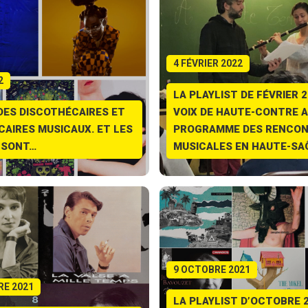
4 FÉVRIER 2022
2
LA PLAYLIST DE FÉVRIER 20
DES DISCOTHÉCAIRES ET
VOIX DE HAUTE-CONTRE 
CAIRES MUSICAUX. ET LES
PROGRAMME DES RENCO
 SONT…
MUSICALES EN HAUTE-SA
9 OCTOBRE 2021
RE 2021
LA PLAYLIST D’OCTOBRE 2