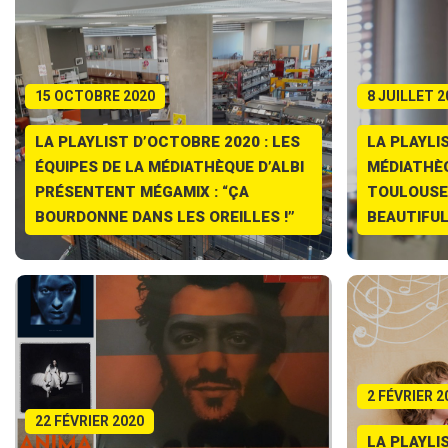
15 OCTOBRE 2020
8 JUILLET 2
LA PLAYLIST D’OCTOBRE 2020 : LES
LA PLAYLIS
ÉQUIPES DE LA MÉDIATHÈQUE D’ALBI
MÉDIATHÈQ
PRÉSENTENT MÉGAMIX : “ÇA
TOULOUSE 
BOURDONNE DANS LES OREILLES !”
BEAUTIFUL
2 FÉVRIER 2
22 FÉVRIER 2020
LA PLAYLIS