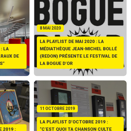
8 MAI 2020
LA PLAYLIST DE MAI 2020 : LA
: LA
MÉDIATHÈQUE JEAN-MICHEL BOLLÉ
RAUX DE
(REDON) PRÉSENTE LE FESTIVAL DE
S”
LA BOGUE D’OR
11 OCTOBRE 2019
LA PLAYLIST D’OCTOBRE 2019 :
 2019 :
“C’EST QUOI TA CHANSON CULTE