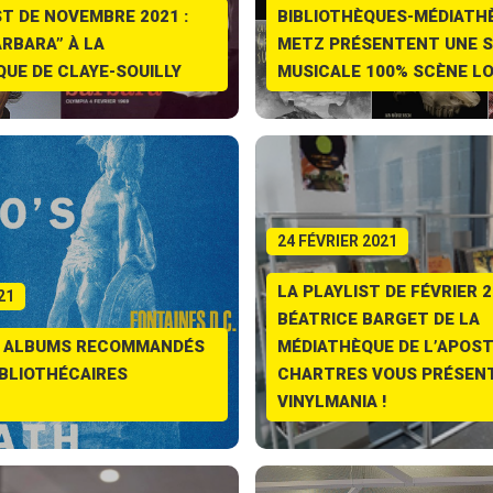
ST DE NOVEMBRE 2021 :
BIBLIOTHÈQUES-MÉDIATH
ARBARA” À LA
METZ PRÉSENTENT UNE S
UE DE CLAYE-SOUILLY
MUSICALE 100% SCÈNE L
24 FÉVRIER 2021
LA PLAYLIST DE FÉVRIER 2
21
BÉATRICE BARGET DE LA
 : ALBUMS RECOMMANDÉS
MÉDIATHÈQUE DE L’APOS
IBLIOTHÉCAIRES
CHARTRES VOUS PRÉSEN
VINYLMANIA !