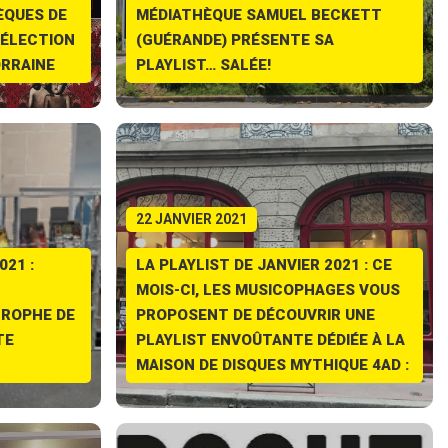
ÈQUES DE
MÉDIATHÈQUE SAMUEL BECKETT
ÉLECTION
(GUÉRANDE) PRÉSENTE SA
ORRAINE
PLAYLIST… SALÉE!
22 JANVIER 2021
021 :
LA PLAYLIST DE JANVIER 2021 : CE
MOIS-CI, LES MUSICOPHAGES VOUS
TROPHE DE
PROPOSENT DE DÉCOUVRIR UNE
TE
PLAYLIST ENVOÛTANTE DÉDIÉE À LA
MAISON DE DISQUES MYTHIQUE 4AD :