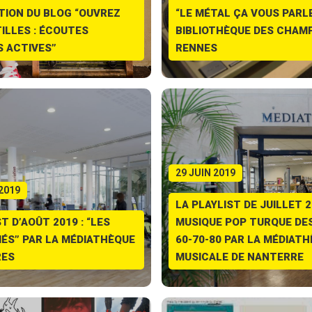
TION DU BLOG “OUVREZ
“LE MÉTAL ÇA VOUS PARLE
ILLES : ÉCOUTES
BIBLIOTHÈQUE DES CHAMP
S ACTIVES”
RENNES
29 JUIN 2019
2019
LA PLAYLIST DE JUILLET 2
T D’AOÛT 2019 : “LES
MUSIQUE POP TURQUE DE
ÉS” PAR LA MÉDIATHÈQUE
60-70-80 PAR LA MÉDIAT
RES
MUSICALE DE NANTERRE