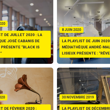
020
8 JUIN 2020
T DE JUILLET 2020 : LA
UE JOSÉ CABANIS DE
LA PLAYLIST DE JUIN 2020 
PRÉSENTE “BLACK IS
MÉDIATHÈQUE ANDRÉ-MAL
”
LISIEUX PRÉSENTE : “RÊVE
020
30 NOVEMBRE 2019
T DE FÉVRIER 2020 :
LA PLAYLIST DE DÉCEMBRE