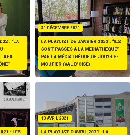
31 DÉCEMBRE 2021
22 : “LA
LA PLAYLIST DE JANVIER 2022 : “ILS
AU
SONT PASSÉS À LA MÉDIATHÈQUE”
NTRES
PAR LA MÉDIATHÈQUE DE JOUY-LE-
ÔNE”
MOUTIER (VAL D’OISE)
10 AVRIL 2021
021 : LES
LA PLAYLIST D’AVRIL 2021 : LA