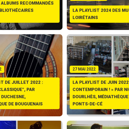
 : ALBUMS RECOMMANDÉS
IBLIOTHÉCAIRES
LA PLAYLIST 2024 DES MU
LOIRÉTAINS
2
27 MAI 2022
T DE JUILLET 2022 :
LA PLAYLIST DE JUIN 2022 
CLASSIQUE”, PAR
CONTEMPORAIN ! » PAR N
 DUCHESNE,
DOURLHÈS, MÉDIATHÈQUE
QUE DE BOUGUENAIS
PONTS-DE-CÉ