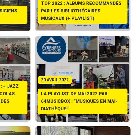
TOP 2022 : ALBUMS RECOMMANDÉS
SICIENS
PAR LES BIBLIOTHÉCAIRES
MUSICAUX (+ PLAYLIST)
20 AVRIL 2022
: « JAZZ
ICOLAS
LA PLAYLIST DE MAI 2022 PAR
 DES
64MUSICBOX : “MUSIQUES EN MAI-
DIATHÈQUE!”