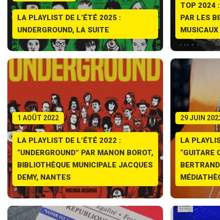
TOP 2024
LA PLAYLIST DE L’ÉTÉ 2025 :
PAR LES B
UNDERGROUND, LA SUITE
MUSICAUX
1 AOÛT 2022
29 JUIN 202
LA PLAYLIST DE L’ÉTÉ 2022 :
LA PLAYLIS
“UNDERGROUND” PAR MANON BOROT,
“GUITARE 
BIBLIOTHÈQUE MUNICIPALE JACQUES
BERTRAND
DEMY, NANTES
MÉDIATHÈ