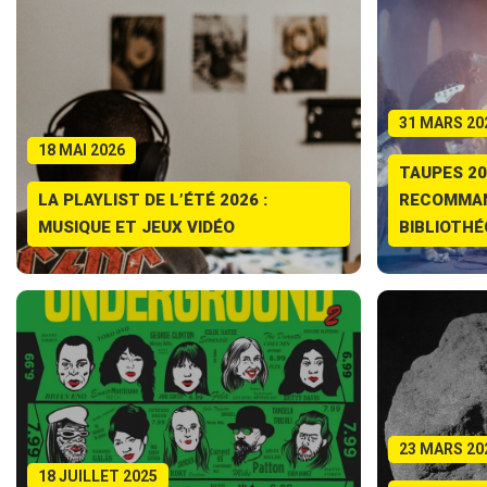
31 MARS 20
18 MAI 2026
TAUPES 20
LA PLAYLIST DE L’ÉTÉ 2026 :
RECOMMAN
MUSIQUE ET JEUX VIDÉO
BIBLIOTHÉ
23 MARS 20
18 JUILLET 2025