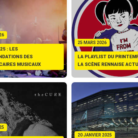
26
25 MARS 2026
25 : LES
DATIONS DES
LA PLAYLIST DU PRINTEMP
CAIRES MUSICAUX
LA SCÈNE RENNAISE ACT
25
20 JANVIER 2025