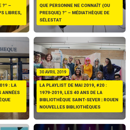
 ?” –
QUE PERSONNE NE CONNAÎT (OU
S LIBRES,
PRESQUE) ?” – MÉDIATHÈQUE DE
SÉLESTAT
30 AVRIL 2019
019 : LA
LA PLAYLIST DE MAI 2019, #20 :
S ANNÉES
1979-2019, LES 40 ANS DE LA
HÈQUE
BIBLIOTHÈQUE SAINT-SEVER | ROUEN
NOUVELLES BIBLIOTHÈQUES