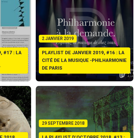
2 JANVIER 2019
 #17 : LA
PLAYLIST DE JANVIER 2019, #16 : LA
CITÉ DE LA MUSIQUE -PHILHARMONIE
”
DE PARIS
29 SEPTEMBRE 2018
E 2018,
LA PLAYLIST D’OCTOBRE 2018, #13 :