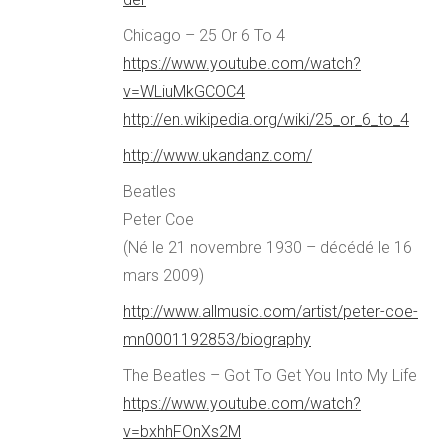
Chicago – 25 Or 6 To 4
https://www.youtube.com/watch?
v=WLiuMkGCOC4
http://en.wikipedia.org/wiki/25_or_6_to_4
http://www.ukandanz.com/
Beatles
Peter Coe
(Né le 21 novembre 1930 – décédé le 16
mars 2009)
http://www.allmusic.com/artist/peter-coe-
mn0001192853/biography
The Beatles – Got To Get You Into My Life
https://www.youtube.com/watch?
v=bxhhFOnXs2M