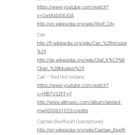
https://www.youtube.com/watch?
v=CwtAsbXXUGA
http://en.wikipedia.org/wiki/Wolf_City
Can
http://fr.wikipedia.org/wiki/Can_%28groupe
%29
http://de.wikipedia.org/wiki/Olaf_K%C3%B
Cbler_%28Musiker%29
Can – Red Hot Indians
https://www.youtube.com/watch?
v=HfBTV3ZFFyY
http://www.allmusic.com/album/landed-
mw0000651023/credits
Captain Beefheart (saxophone)
http://en.wikipedia.org/wiki/Captain_Beefh