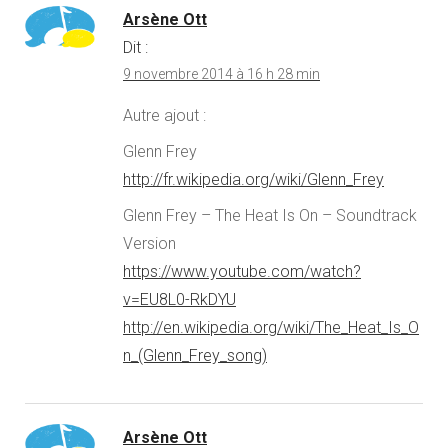
Arsène Ott
Dit :
9 novembre 2014 à 16 h 28 min
Autre ajout :
Glenn Frey
http://fr.wikipedia.org/wiki/Glenn_Frey
Glenn Frey – The Heat Is On – Soundtrack
Version
https://www.youtube.com/watch?
v=EU8L0-RkDYU
http://en.wikipedia.org/wiki/The_Heat_Is_O
n_(Glenn_Frey_song)
Arsène Ott