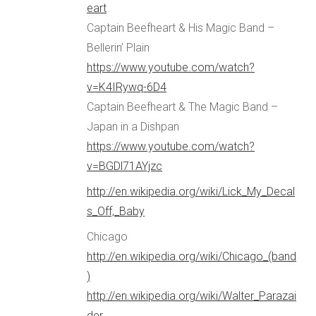
eart
Captain Beefheart & His Magic Band –
Bellerin’ Plain
https://www.youtube.com/watch?
v=K4IRywq-6D4
Captain Beefheart & The Magic Band –
Japan in a Dishpan
https://www.youtube.com/watch?
v=BGDl71AYjzc
http://en.wikipedia.org/wiki/Lick_My_Decal
s_Off,_Baby
Chicago
http://en.wikipedia.org/wiki/Chicago_(band
)
http://en.wikipedia.org/wiki/Walter_Parazai
der