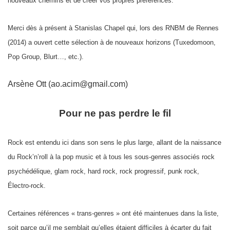
nouveaux chemins et de créer vos propres préférences.
Merci dès à présent à Stanislas Chapel qui, lors des RNBM de Rennes
(2014) a ouvert cette sélection à de nouveaux horizons (Tuxedomoon,
Pop Group, Blurt…, etc.).
Arsène Ott (ao.acim@gmail.com)
Pour ne pas perdre le fil
Rock est entendu ici dans son sens le plus large, allant de la naissance
du Rock’n’roll à la pop music et à tous les sous-genres associés rock
psychédélique, glam rock, hard rock, rock progressif, punk rock,
Électro-rock.
Certaines références « trans-genres » ont été maintenues dans la liste,
soit parce qu’il me semblait qu’elles étaient difficiles à écarter du fait