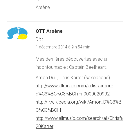
Arsène
OTT Arsène
Dit :
1 décembre 2014 à 9 h 54 min
Mes dernières découvertes avec un
incontournable : Captain Beefheart.
Amon Düül, Chris Karrer (saxophone)
http://www.allmusic.com/artist/amon-
d%C3%BC%C3%BCl-mn0000020992
http://fr.wikipedia.org/wiki/Amon_D%C3%B
C%C3%BCl_II
http://www.allmusic.com/search/all/Chris%
20Karrer