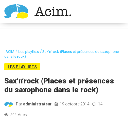
Ouvrir la barre d’outils
/
/
ACIM
Les playlists
Sax’n’rock (Places et présences du saxophone
dans le rock)
LES PLAYLISTS
Sax’n’rock (Places et présences
du saxophone dans le rock)
Par
administrateur
19 octobre 2014
14
744 Vues