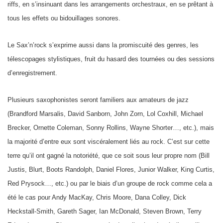
riffs, en s’insinuant dans les arrangements orchestraux, en se prêtant à
tous les effets ou bidouillages sonores.
Le Sax’n’rock s’exprime aussi dans la promiscuité des genres, les
télescopages stylistiques, fruit du hasard des tournées ou des sessions
d’enregistrement.
Plusieurs saxophonistes seront familiers aux amateurs de jazz
(Brandford Marsalis, David Sanborn, John Zorn, Lol Coxhill, Michael
Brecker, Ornette Coleman, Sonny Rollins, Wayne Shorter…, etc.), mais
la majorité d’entre eux sont viscéralement liés au rock. C’est sur cette
terre qu’il ont gagné la notoriété, que ce soit sous leur propre nom (Bill
Justis, Blurt, Boots Randolph, Daniel Flores, Junior Walker, King Curtis,
Red Prysock…, etc.) ou par le biais d’un groupe de rock comme cela a
été le cas pour Andy MacKay, Chris Moore, Dana Colley, Dick
Heckstall-Smith, Gareth Sager, Ian McDonald, Steven Brown, Terry