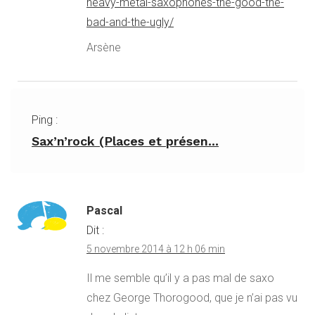
heavy-metal-saxophones-the-good-the-
bad-and-the-ugly/
Arsène
Ping :
Sax’n’rock (Places et présen...
Pascal
Dit :
5 novembre 2014 à 12 h 06 min
Il me semble qu’il y a pas mal de saxo
chez George Thorogood, que je n’ai pas vu