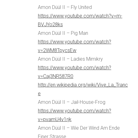
Amon Düül II – Fly United
https://www.youtube.com/watch?v=m-
BVJYo28ks
Amon Düül II – Pig Man
https://www.youtube.com/watch?
v=2WM8TpycsEw
Amon Düül II – Ladies Mimikry
https://www.youtube.com/watch?
v=Caj3NR587R0
http://en.wikipedia.org/wiki/Vive_La_Tranc
e
Amon Düül II – Jail-House-Frog
https://www.youtube.com/watch?
v=pvamU4v1rjk
Amon Düül II – Wie Der Wind Am Ende
Einer Strasse