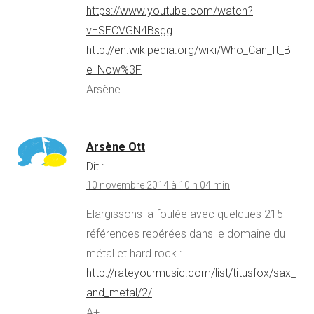
https://www.youtube.com/watch?
v=SECVGN4Bsgg
http://en.wikipedia.org/wiki/Who_Can_It_B
e_Now%3F
Arsène
Arsène Ott
Dit :
10 novembre 2014 à 10 h 04 min
Elargissons la foulée avec quelques 215
références repérées dans le domaine du
métal et hard rock :
http://rateyourmusic.com/list/titusfox/sax_
and_metal/2/
A+