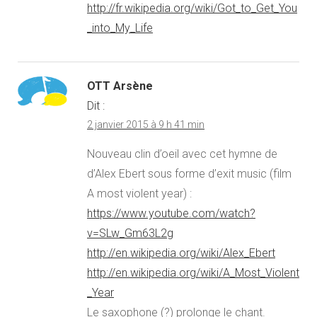
http://fr.wikipedia.org/wiki/Got_to_Get_You
_into_My_Life
OTT Arsène
Dit :
2 janvier 2015 à 9 h 41 min
Nouveau clin d’oeil avec cet hymne de
d’Alex Ebert sous forme d’exit music (film
A most violent year) :
https://www.youtube.com/watch?
v=SLw_Gm63L2g
http://en.wikipedia.org/wiki/Alex_Ebert
http://en.wikipedia.org/wiki/A_Most_Violent
_Year
Le saxophone (?) prolonge le chant.