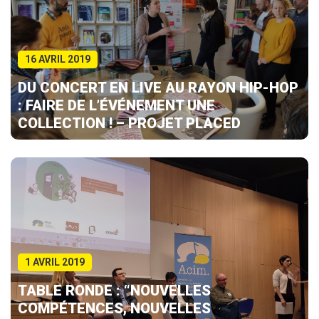
16 AVRIL 2019
DU CONCERT EN LIVE AU RAYON HIP-HOP
: FAIRE DE L’ÉVÉNEMENT UNE
COLLECTION ! – PROJET PLACED
1 AVRIL 2019
TABLE RONDE : “NOUVELLES
COMPÉTENCES, NOUVELLES