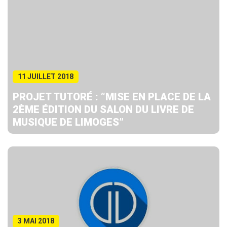
11 JUILLET 2018
PROJET TUTORÉ : “MISE EN PLACE DE LA
2ÈME ÉDITION DU SALON DU LIVRE DE
MUSIQUE DE LIMOGES”
3 MAI 2018