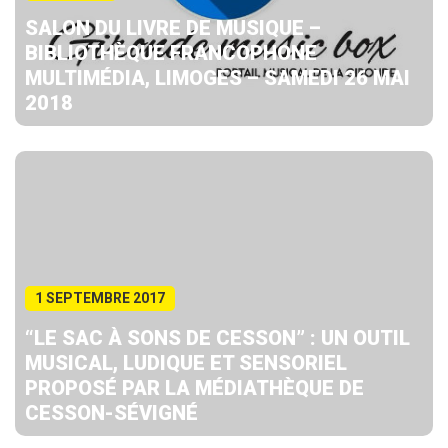
SALON DU LIVRE DE MUSIQUE –
BIBLIOTHÈQUE FRANCOPHONE
MULTIMÉDIA, LIMOGES – SAMEDI 26 MAI
2018
1 SEPTEMBRE 2017
“LE SAC À SONS DE CESSON” : UN OUTIL
MUSICAL, LUDIQUE ET SENSORIEL
PROPOSÉ PAR LA MÉDIATHÈQUE DE
CESSON-SÉVIGNÉ