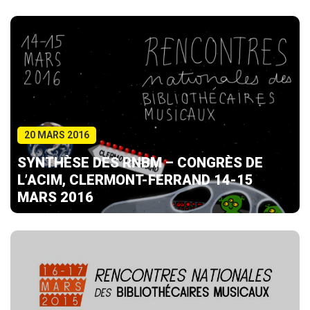
20 MARS 2016
SYNTHÈSE DES RNBM – CONGRÈS DE
L’ACIM, CLERMONT-FERRAND 14-15
MARS 2016