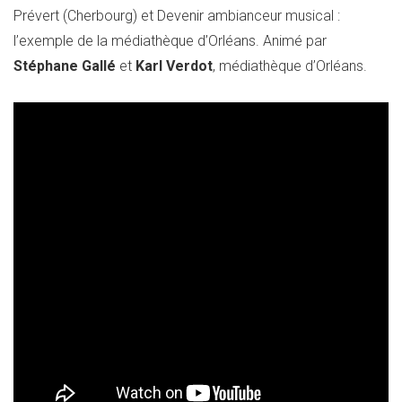
Prévert (Cherbourg) et Devenir ambianceur musical :
l’exemple de la médiathèque d’Orléans. Animé par
Stéphane Gallé
et
Karl Verdot
, médiathèque d’Orléans.