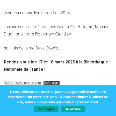
la ville qui accueillera les JO en 2024,
l’arrondissement où sont nés Sacha Distel, Damia, Maurice
Druon ou encore Rosemary Standley,
non loin de la rue David Bowie,
Rendez-vous les 17 et 18 mars 2025 à la Bibliothèque
Nationale de France !
RNBM-2025-en-route-vers
Télécharger
Nous utilisons des cookies pour vous garantir la meilleure
expérience sur notre site web. Si vous continuez à utiliser ce
site, nous supposerons que vous en êtes satisfait.
J'accepte
Je refuse
Partager cet article