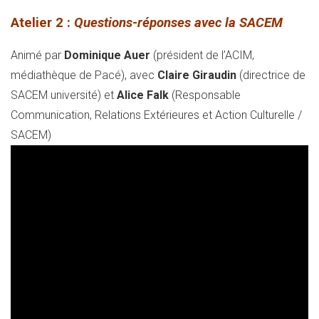
Atelier 2 :
Questions-réponses avec la SACEM
Animé par
Dominique Auer
(président de l’ACIM,
médiathèque de Pacé), avec
Claire Giraudin
(directrice de
SACEM université) et
Alice Falk
(Responsable
Communication, Relations Extérieures et Action Culturelle /
SACEM)