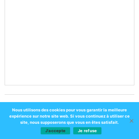
Nous utilisons des cookies pour vous garantir la meilleure
DJ set en vidéo : BIM BIM – édition RNBM
expérience sur notre site web. Si vous continuez à utiliser ce
site, nous supposerons que vous en êtes satisfait.
J'accepte
Je refuse