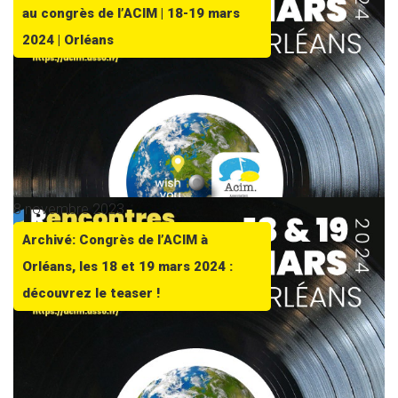
au congrès de l’ACIM | 18-19 mars
2024 | Orléans
8 novembre 2023
Archivé: Congrès de l’ACIM à
Orléans, les 18 et 19 mars 2024 :
découvrez le teaser !