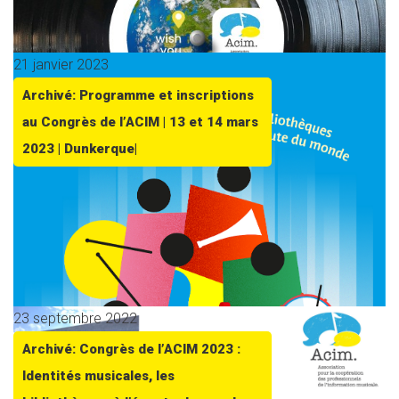
21 janvier 2023
Archivé: Programme et inscriptions
au Congrès de l’ACIM | 13 et 14 mars
2023 | Dunkerque|
23 septembre 2022
Archivé: Congrès de l’ACIM 2023 :
Identités musicales, les