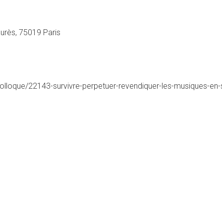
urès, 75019 Paris
/colloque/22143-survivre-perpetuer-revendiquer-les-musiques-en-s