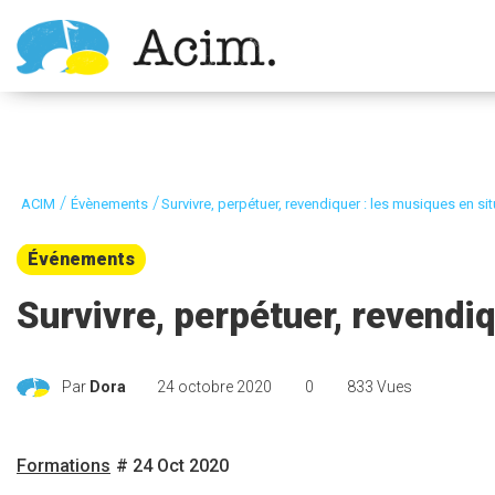
Ouvrir la barre d’outils
/
/
ACIM
Évènements
Survivre, perpétuer, revendiquer : les musiques en si
Événements
Survivre, perpétuer, revendiq
Par
Dora
24 octobre 2020
0
833 Vues
Formations
# 24 Oct 2020