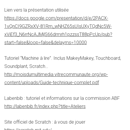
Lien vers la présentation utilisée
https://docs.google.com/presentation/d/e/2PACX-
1vQnCI9GZRxXV-81Rm_wNHZ65sUIsUXyTQdNc5W-
xViEf3_N6rrNcAJMjlS66drmrh1pzzssT88pPcUp/pub?
start=false&loop=false&delayms=10000
Tutoriel “Machine à lire”. Inclus MakeyMakey, Touchboard,
Soundplant, Scratch…
http://moisdumultimedia.vitrecommunaute.org/wp-
content/uploads/Guide-technique-complet.pdf
Labenbib : tutoriel et informations sur la commission ABF
http://labenbib.fr/index.php?title=Ateliers
Site officiel de Scratch : à vous de jouer