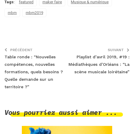
Tags:
featured
maker faire
Musique & numérique
rnbm
rnbm2019
PRÉCÉDENT
SUIVANT
Table ronde : “Nouvelles
Playlist d’avril 2019, #19 :
compétences, nouvelles
Médiathèques d’Orléans : “La
formations, quels besoins ?
scène musicale loirétaine”
Quelle demande sur un
territoire ?”
Vous pourriez aussi aimer ...