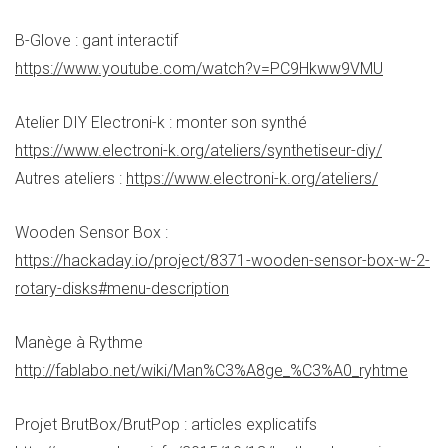
B-Glove : gant interactif
https://www.youtube.com/watch?v=PC9Hkww9VMU
Atelier DIY Electroni-k : monter son synthé
https://www.electroni-k.org/ateliers/synthetiseur-diy/
Autres ateliers :
https://www.electroni-k.org/ateliers/
Wooden Sensor Box :
https://hackaday.io/project/8371-wooden-sensor-box-w-2-
rotary-disks#menu-description
Manège à Rythme
http://fablabo.net/wiki/Man%C3%A8ge_%C3%A0_ryhtme
Projet BrutBox/BrutPop : articles explicatifs