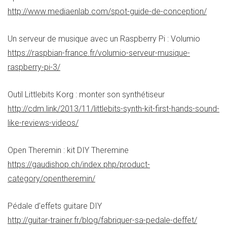
http://www.mediaenlab.com/spot-guide-de-conception/
Un serveur de musique avec un Raspberry Pi : Volumio
https://raspbian-france.fr/volumio-serveur-musique-
raspberry-pi-3/
Outil Littlebits Korg : monter son synthétiseur
http://cdm.link/2013/11/littlebits-synth-kit-first-hands-sound-
like-reviews-videos/
Open Theremin : kit DIY Theremine
https://gaudishop.ch/index.php/product-
category/opentheremin/
Pédale d’effets guitare DIY
http://guitar-trainer.fr/blog/fabriquer-sa-pedale-deffet/