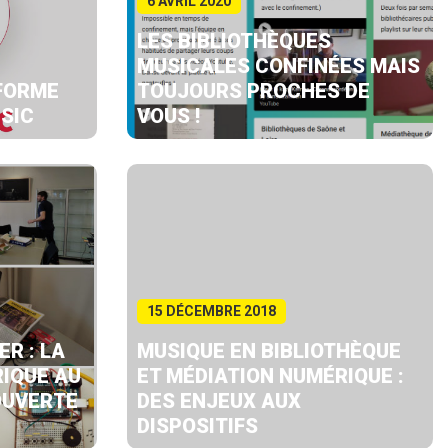
6 AVRIL 2020
LES BIBLIOTHÈQUES
MUSICALES CONFINÉES MAIS
EFORME
TOUJOURS PROCHES DE
SIC
VOUS !
15 DÉCEMBRE 2018
R : LA
MUSIQUE EN BIBLIOTHÈQUE
IQUE AU
ET MÉDIATION NUMÉRIQUE :
OUVERTE
DES ENJEUX AUX
DISPOSITIFS