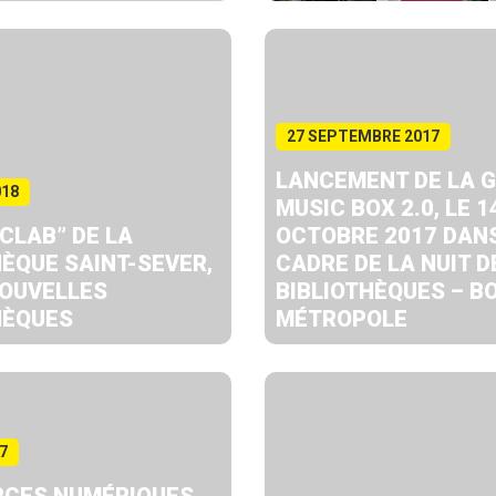
27 SEPTEMBRE 2017
LANCEMENT DE LA 
018
MUSIC BOX 2.0, LE 1
ICLAB” DE LA
OCTOBRE 2017 DANS
HÈQUE SAINT-SEVER,
CADRE DE LA NUIT D
OUVELLES
BIBLIOTHÈQUES – B
HÈQUES
MÉTROPOLE
7