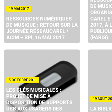
RESSOU
DE MUSI
19 MAI 2017
ORGANIS
RESSOURCES NUMÉRIQUES
CAREL ET
DE MUSIQUE : RETOUR SUR LA
2017, À 
JOURNÉE RÉSEAUCAREL /
PUBLIQU
ACIM – BPI, 16 MAI 2017
(PARIS)
5 OCTOBRE 2011
LES CLÉS MUSICALES :
PROJET DE MISE À
19 AOÛT 2
DISPOSITION DE SUPPORTS
USB AUX USAGERS DES
LA BIBL