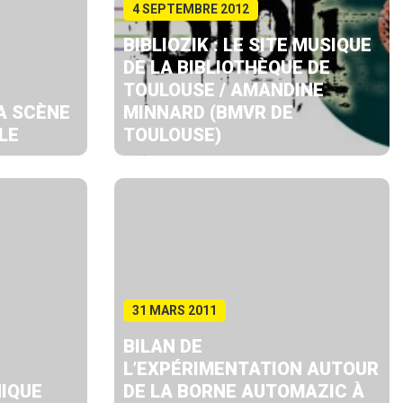
4 SEPTEMBRE 2012
BIBLIOZIK : LE SITE MUSIQUE
DE LA BIBLIOTHÈQUE DE
TOULOUSE / AMANDINE
A SCÈNE
MINNARD (BMVR DE
LE
TOULOUSE)
31 MARS 2011
BILAN DE
L’EXPÉRIMENTATION AUTOUR
NIQUE
DE LA BORNE AUTOMAZIC À