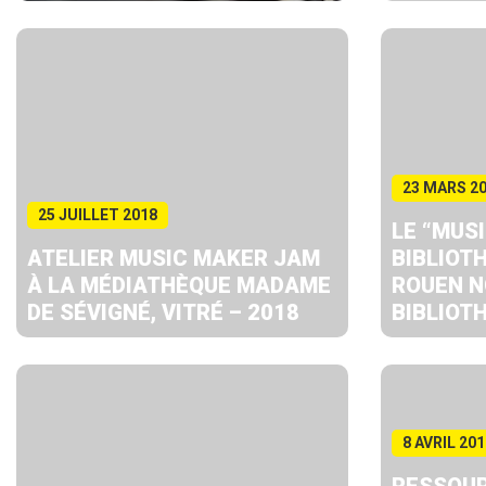
23 MARS 2
25 JUILLET 2018
LE “MUS
ATELIER MUSIC MAKER JAM
BIBLIOT
À LA MÉDIATHÈQUE MADAME
ROUEN N
DE SÉVIGNÉ, VITRÉ – 2018
BIBLIOT
8 AVRIL 201