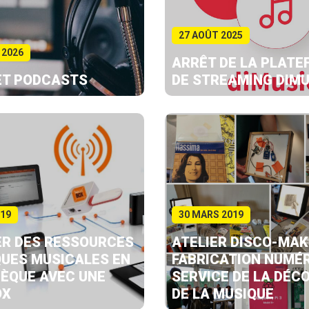
27 AOÛT 2025
 2026
ARRÊT DE LA PLAT
ET PODCASTS
DE STREAMING DIMU
019
30 MARS 2019
R DES RESSOURCES
ATELIER DISCO-MAKE
UES MUSICALES EN
FABRICATION NUMÉR
ÈQUE AVEC UNE
SERVICE DE LA DÉC
OX
DE LA MUSIQUE