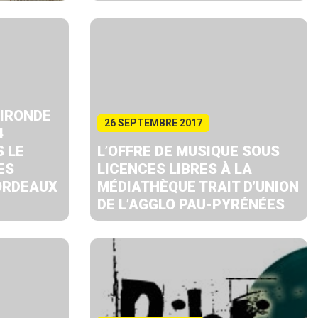
GIRONDE
26 SEPTEMBRE 2017
4
 LE
L’OFFRE DE MUSIQUE SOUS
ES
LICENCES LIBRES À LA
ORDEAUX
MÉDIATHÈQUE TRAIT D’UNION
DE L’AGGLO PAU-PYRÉNÉES