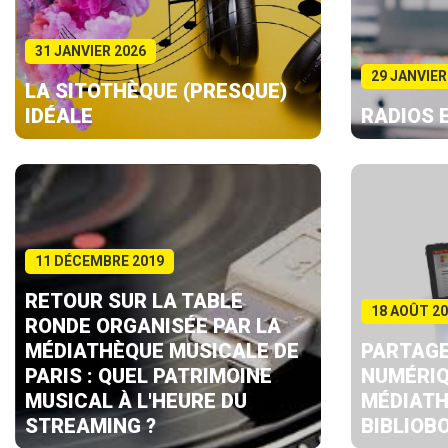
31 JANVIER 2026
29 JANVIER
LA SITOTHÈQUE (PRESQUE)
IDÉALE
RADIOS 
11 DÉCEMBRE 2019
RETOUR SUR LA TABLE
18 AOÛT 2
RONDE ORGANISÉE PAR LA
MÉDIATHÈQUE MUSICALE DE
PARTAGE
PARIS : QUEL PATRIMOINE
NUMÉRIQ
MUSICAL À L'HEURE DU
MÉDIATH
STREAMING ?
BIBLIOB