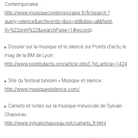
Contemporaine :
http://www.musiquecontemporaine.fr/fr/search ?
query=silence&archiveIds=&so=dd&disp=all&field-
9=%22print%22&searchPage=1#record
s
Dossier sur la musique et le silence sur Points d’actu, le
mag de la BM de Lyon :
http://www.pointsdactu.org/article.php3 ?id_article=1424
Site du festival tunisien « Musique et silence :
http://www.musiqueetsilence.com/
Carnets et notes sur la musique minuscule de Sylvain
Chauveau :
http://www.sylvainchauveau.net/carnets_fr.html