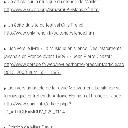
Un article sur la musique du silence de Mahler :
http://www.scena.org/lsm/sm6-9/Mahler-fr.html
Un édito du site du festival Only French :
http://www.onlyfrench.fr/editorial/silence.htm
Lien vers le livre « La musique en silence. Des instruments
javanais en France avant 1889 » / Jean Pierre Chazal :
http://www.persee.fr/web/revues/home/prescript/article/arc
8613_2003_num_65_1_3851
Lien vers un article de la revue Mouvement, Le silence sur
la musique, entretien de Antoine Hennion et François Ribac :
http://www.cairn.info/article.php ?
ID_ARTICLE=MOUV_029_0114
Citation de Miles Davis :