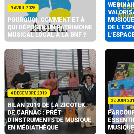
WEBINAI
9 AVRIL 2025
VALORIS
POURQUOI, COMMENT ET À
MUSIQUE
QUI DÉPOSER UN PATRIMOINE
DE L’ES
MUSICAL LOCAL À LA BNF ?
L’ESPAC
4 DÉCEMBRE 2019
22 JUIN 20
BILAN 2019 DE LA ZICOTEK
DE CARNAC : PRÊT
PARCOUR
D’INSTRUMENTS DE MUSIQUE
ESSENTI
EN MÉDIATHÈQUE
MUSIQUE