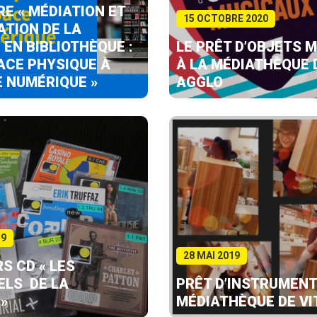
RE « MÉDIATION ET
15 OCTOBRE 2020
ATION DE LA
 EN BIBLIOTHÈQUE :
LE PRÊT D’OBJETS 
PACE PHYSIQUE À
À LA MÉDIATHÈQUE 
E NUMÉRIQUE »
AGGLO
19
28 MAI 2019
S CD « LES
ELS DE LA
PRÊT D’INSTRUMENT
»
MÉDIATHÈQUE DE VI