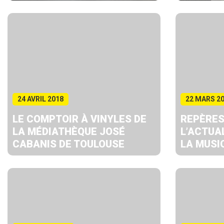
24 AVRIL 2018
22 MARS 2
LE COMPTOIR À VINYLES DE
REPÈRES
LA MÉDIATHÈQUE JOSÉ
L’ACTUA
CABANIS DE TOULOUSE
LA MUSI