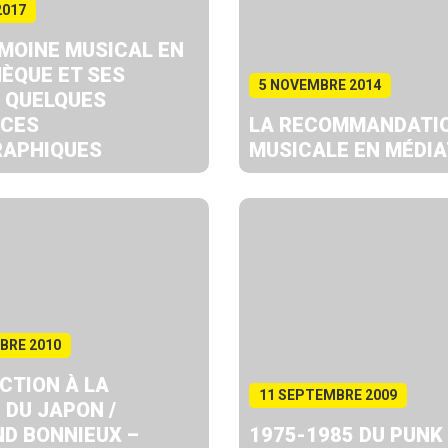
2017
IMOINE MUSICAL EN
HÈQUE ET SES
5 NOVEMBRE 2014
: QUELQUES
NCES
LA RECOMMANDATI
RAPHIQUES
MUSICALE EN MÉDI
BRE 2010
CTION À LA
11 SEPTEMBRE 2009
 DU JAPON /
D BONNIEUX –
1975-1985 DU PUNK 