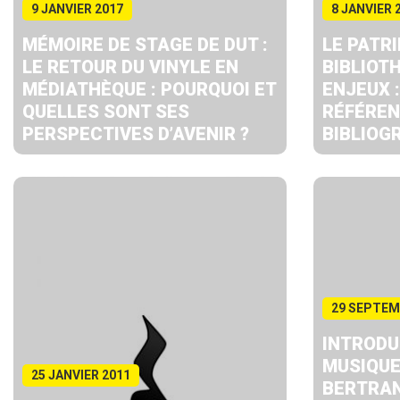
9 JANVIER 2017
8 JANVIER 
MÉMOIRE DE STAGE DE DUT :
LE PATR
LE RETOUR DU VINYLE EN
BIBLIOT
MÉDIATHÈQUE : POURQUOI ET
ENJEUX 
QUELLES SONT SES
RÉFÉRE
PERSPECTIVES D’AVENIR ?
BIBLIOG
29 SEPTEM
INTRODU
MUSIQUE
25 JANVIER 2011
BERTRAN