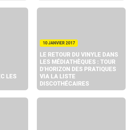
10 JANVIER 2017
LE RETOUR DU VINYLE DANS
LES MÉDIATHÈQUES : TOUR
D’HORIZON DES PRATIQUES
EC LES
VIA LA LISTE
DISCOTHÉCAIRES