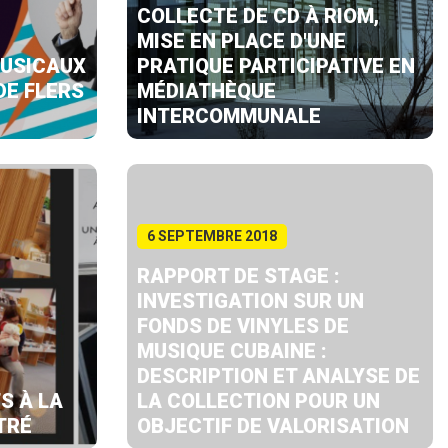
COLLECTE DE CD À RIOM,
MISE EN PLACE D'UNE
MUSICAUX
PRATIQUE PARTICIPATIVE EN
DE FLERS
MÉDIATHÈQUE
INTERCOMMUNALE
6 SEPTEMBRE 2018
RAPPORT DE STAGE :
INVESTIGATION SUR UN
FONDS DE VINYLES DE
MUSIQUE CUBAINE :
DESCRIPTION ET ANALYSE DE
S À LA
LA COLLECTION POUR UN
TRÉ
OBJECTIF DE VALORISATION