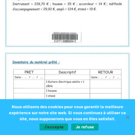
Nous utilisons des cookies pour vous garantir la meilleure
expérience sur notre site web. Si vous continuez à utiliser ce
site, nous supposerons que vous en êtes satisfait.
J'accepte
Je refuse