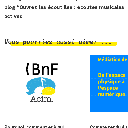
blog “Ouvrez les écoutilles : écoutes musicales
actives”
Vous pourriez aussi aimer ...
9 avril 2025
17 décembre 202
Pourquoi, comment et à qui
Compte rendu du 