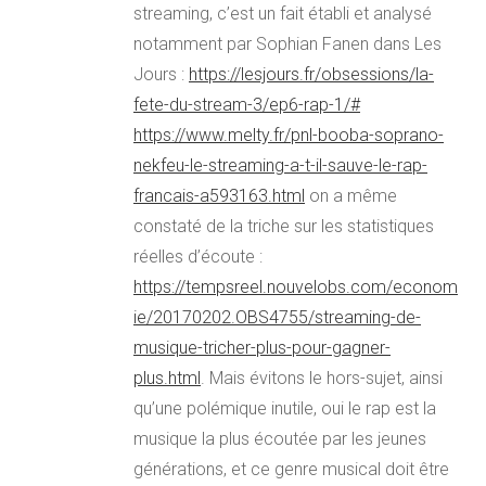
streaming, c’est un fait établi et analysé
notamment par Sophian Fanen dans Les
Jours :
https://lesjours.fr/obsessions/la-
fete-du-stream-3/ep6-rap-1/#
https://www.melty.fr/pnl-booba-soprano-
nekfeu-le-streaming-a-t-il-sauve-le-rap-
francais-a593163.html
on a même
constaté de la triche sur les statistiques
réelles d’écoute :
https://tempsreel.nouvelobs.com/econom
ie/20170202.OBS4755/streaming-de-
musique-tricher-plus-pour-gagner-
plus.html
. Mais évitons le hors-sujet, ainsi
qu’une polémique inutile, oui le rap est la
musique la plus écoutée par les jeunes
générations, et ce genre musical doit être