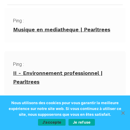
Ping :
Musique en mediatheque | Pearltrees
Ping :
II - Environnement professionnel |
Pearltrees
Nous utilisons des cookies pour vous garantir la meilleure
expérience sur notre site web. Si vous continuez à utiliser ce
site, nous supposerons que vous en êtes satisfait.
Ping :
J'accepte
Je refuse
Avez-vous déjà rencontré le Projet