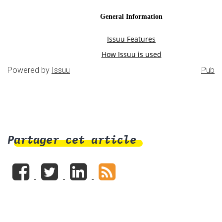
Powered by
Issuu
Publis
Partager cet article