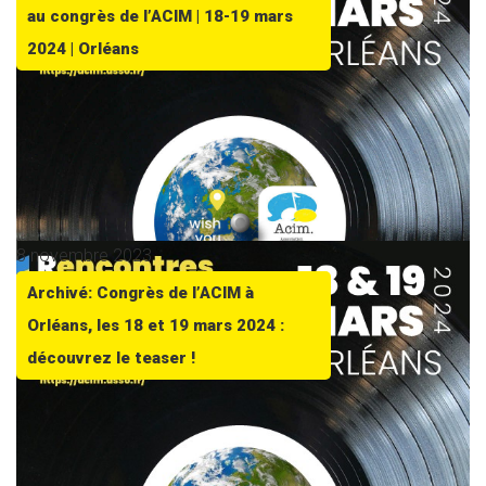
au congrès de l’ACIM | 18-19 mars
2024 | Orléans
8 novembre 2023
Archivé: Congrès de l’ACIM à
Orléans, les 18 et 19 mars 2024 :
découvrez le teaser !