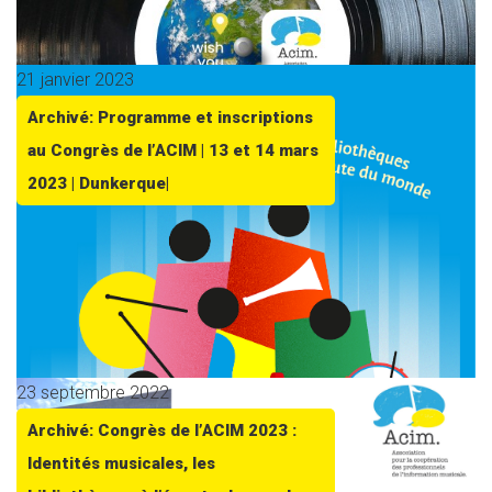
21 janvier 2023
Archivé: Programme et inscriptions
au Congrès de l’ACIM | 13 et 14 mars
2023 | Dunkerque|
23 septembre 2022
Archivé: Congrès de l’ACIM 2023 :
Identités musicales, les