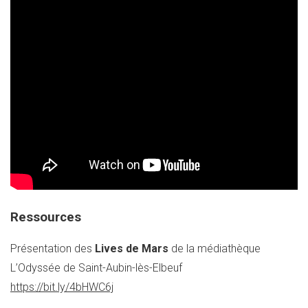
Ressources
Présentation des
Lives de Mars
de la médiathèque
L’Odyssée de Saint-Aubin-lès-Elbeuf
https://bit.ly/4bHWC6j