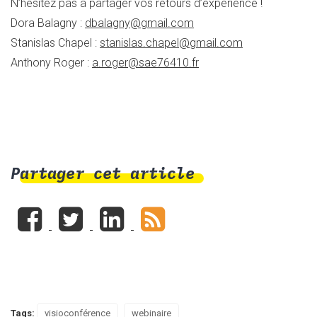
N’hésitez pas à partager vos retours d’expérience !
Dora Balagny :
dbalagny@gmail.com
Stanislas Chapel :
stanislas.chapel@gmail.com
Anthony Roger :
a.roger@sae76410.fr
Partager cet article
Tags:
visioconférence
webinaire