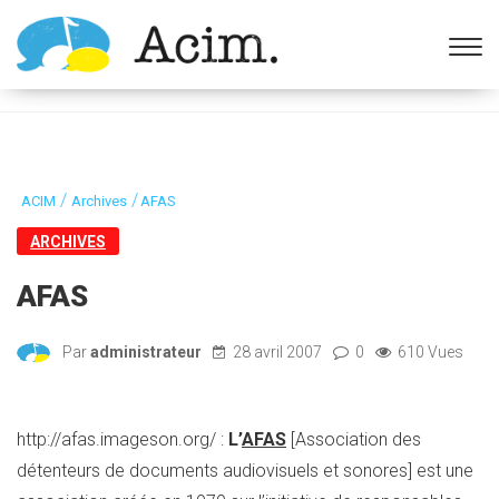
Ouvrir la barre d’outils
/
/
ACIM
Archives
AFAS
ARCHIVES
AFAS
Par
administrateur
28 avril 2007
0
610 Vues
http://afas.imageson.org/ :
L’
AFAS
[Association des
détenteurs de documents audiovisuels et sonores] est une