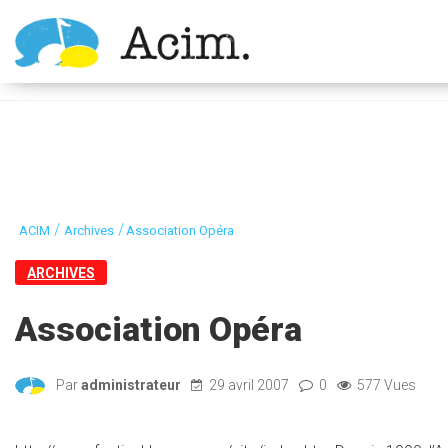
Ouvrir la barre d’outils
/
/
ACIM
Archives
Association Opéra
ARCHIVES
Association Opéra
Par
administrateur
29 avril 2007
0
577 Vues