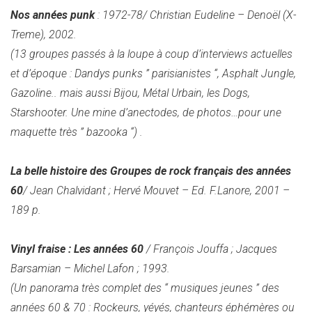
Nos années punk
: 1972-78/ Christian Eudeline – Denoël (X-
Treme), 2002.
(13 groupes passés à la loupe à coup d’interviews actuelles
et d’époque : Dandys punks ” parisianistes “, Asphalt Jungle,
Gazoline.. mais aussi Bijou, Métal Urbain, les Dogs,
Starshooter. Une mine d’anectodes, de photos…pour une
maquette très ” bazooka “)
.
La belle histoire des Groupes de rock français des années
60
/ Jean Chalvidant ; Hervé Mouvet – Ed. F.Lanore, 2001 –
189 p.
Vinyl fraise : Les années 60
/ François Jouffa ; Jacques
Barsamian – Michel Lafon ; 1993.
(Un panorama très complet des “ musiques jeunes ” des
années 60 & 70 : Rockeurs, yéyés, chanteurs éphémères ou