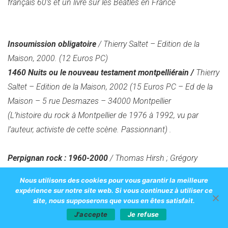
français 60’s et un livre sur les Beatles en France
Insoumission obligatoire
/ Thierry Saltet – Edition de la
Maison, 2000. (12 Euros PC)
1460 Nuits ou le nouveau testament montpelliérain /
Thierry
Saltet – Edition de la Maison, 2002 (15 Euros PC – Ed de la
Maison – 5 rue Desmazes – 34000 Montpellier
(L’histoire du rock à Montpellier de 1976 à 1992, vu par
l’auteur, activiste de cette scène. Passionnant)
.
Perpignan rock : 1960-2000
/ Thomas Hirsh ; Grégory
Tuban, dir Jacques Casagran- Ed.Trabucaire, 2000 (+ coffret
Nous utilisons des cookies pour vous garantir la meilleure
4 CD) www.trabucaire.com
expérience sur notre site web. Si vous continuez à utiliser ce
(Un imposant travail de recherché sur la scène de Perpignan :
site, nous supposerons que vous en êtes satisfait.
notice et photo pour tous les groupes et chanteur – de Dani
J'accepte
Je refuse