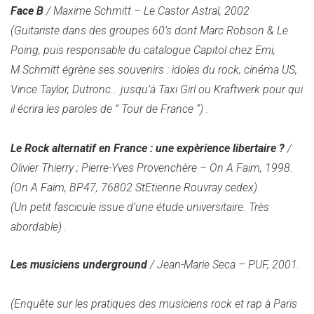
Face B
/ Maxime Schmitt – Le Castor Astral, 2002
(Guitariste dans des groupes 60’s dont Marc Robson & Le
Poing, puis responsable du catalogue Capitol chez Emi,
M.Schmitt égrène ses souvenirs : idoles du rock, cinéma US,
Vince Taylor, Dutronc… jusqu’à Taxi Girl ou Kraftwerk pour qui
il écrira les paroles de ” Tour de France “)
.
Le Rock alternatif en France : une expèrience libertaire ?
/
Olivier Thierry ; Pierre-Yves Provenchère – On A Faim, 1998.
(On A Faim, BP47, 76802 StEtienne Rouvray cedex)
(Un petit fascicule issue d’une étude universitaire. Très
abordable)
.
Les musiciens underground
/ Jean-Marie Seca – PUF, 2001.
(Enquête sur les pratiques des musiciens rock et rap à Paris