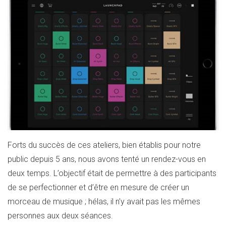
Forts du succès de ces ateliers, bien établis pour notre
public depuis 5 ans, nous avons tenté un rendez-vous en
deux temps. L’objectif était de permettre à des participants
de se perfectionner et d’être en mesure de créer un
morceau de musique ; hélas, il n’y avait pas les mêmes
personnes aux deux séances.