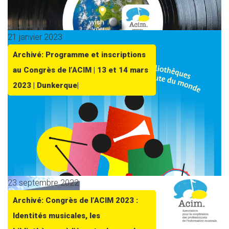
21 janvier 2023
Archivé: Programme et inscriptions
au Congrès de l’ACIM | 13 et 14 mars
2023 | Dunkerque|
23 septembre 2022
Archivé: Congrès de l’ACIM 2023 :
Identités musicales, les