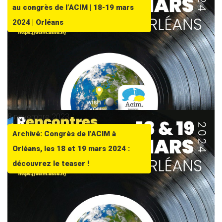
au congrès de l’ACIM | 18-19 mars
2024 | Orléans
8 novembre 2023
Archivé: Congrès de l’ACIM à
Orléans, les 18 et 19 mars 2024 :
découvrez le teaser !