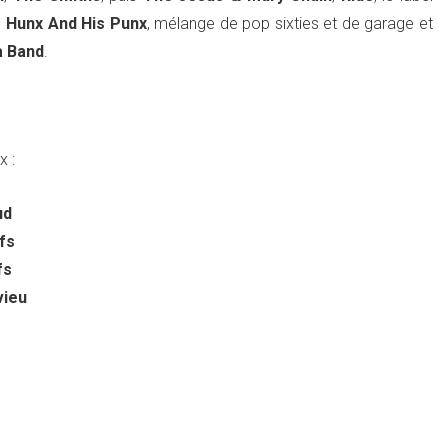
e
Hunx And His Punx
, mélange de pop sixties et de garage et
a Band
.
x :
ud
fs
fs
vieu