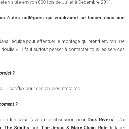
été visitée environ 800 fois de Juillet à Décembre 2011.
us à des collègues qui voudraient se lancer dans une
 dans l’équipe pour effectuer le montage qui prend environ une
uille ». Il faut surtout penser à contacter tous les services
projet ?
du Discoflux pour des œuvres littéraires.
 moment ?
anson française (avec une obsession pour
Dick Rivers
). J’ai
n
,
The Smiths
, puis
The Jesus & Mary Chain
,
Ride
, le label