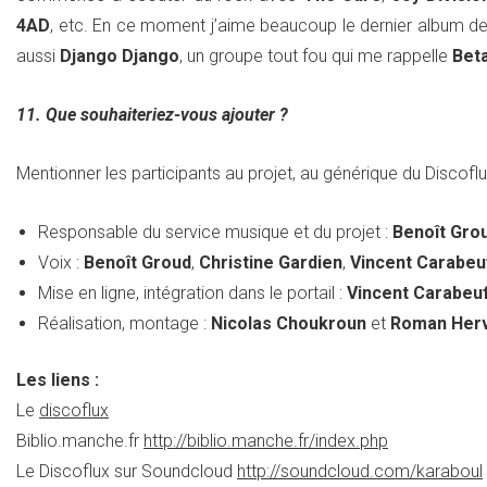
4AD
, etc. En ce moment j’aime beaucoup le dernier album d
aussi
Django Django
, un groupe tout fou qui me rappelle
Bet
11. Que souhaiteriez-vous ajouter ?
Mentionner les participants au projet, au générique du Discoflu
Responsable du service musique et du projet :
Benoît Gro
Voix :
Benoît Groud
,
Christine Gardien
,
Vincent Carabeu
Mise en ligne, intégration dans le portail :
Vincent Carabeu
Réalisation, montage :
Nicolas Choukroun
et
Roman Her
Les liens :
Le
discoflux
Biblio.manche.fr
http://biblio.manche.fr/index.php
Le Discoflux sur Soundcloud
http://soundcloud.com/karaboul