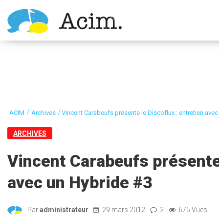
Ouvrir la barre d’outils
/
/
ACIM
Archives
Vincent Carabeufs présente le Discoflux : entretien ave
ARCHIVES
Vincent Carabeufs présente 
avec un Hybride #3
Par
administrateur
29 mars 2012
2
675 Vues