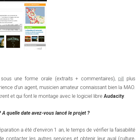
r sous une forme orale (extraits + commentaires),
pill
plus
érience d’un agent, musicien amateur connaissant bien la MAO.
ent et qui font le montage avec le logiciel libre
Audacity
.
 A quelle date avez-vous lancé le projet ?
ration a été d’environ 1 an, le temps de vérifier la faisabilité
e contacter les autres services et obtenir leur aval (culture,