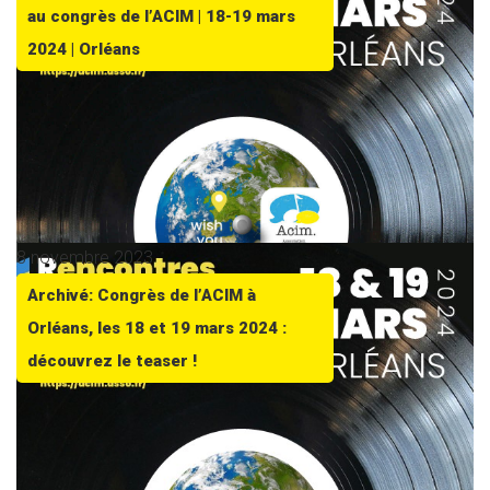
au congrès de l’ACIM | 18-19 mars
2024 | Orléans
8 novembre 2023
Archivé: Congrès de l’ACIM à
Orléans, les 18 et 19 mars 2024 :
découvrez le teaser !