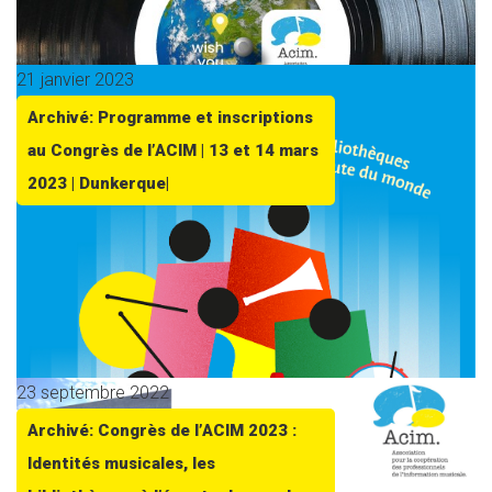
21 janvier 2023
Archivé: Programme et inscriptions
au Congrès de l’ACIM | 13 et 14 mars
2023 | Dunkerque|
23 septembre 2022
Archivé: Congrès de l’ACIM 2023 :
Identités musicales, les