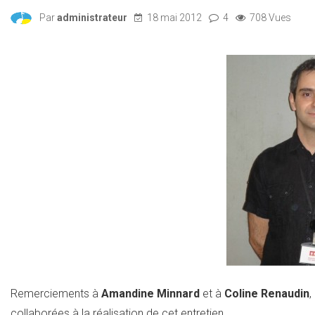
Par
administrateur
18 mai 2012
4
708 Vues
Remerciements à
Amandine Minnard
et à
Coline Renaudin
,
collaborées à la réalisation de cet entretien.