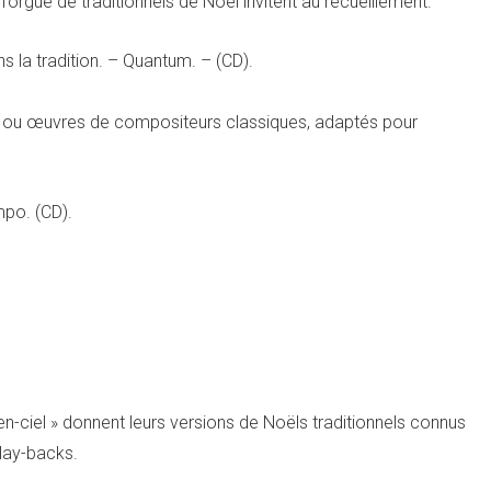
l’orgue de traditionnels de Noël invitent au recueillement.
s la tradition. – Quantum. – (CD).
re ou œuvres de compositeurs classiques, adaptés pour
mpo. (CD).
en-ciel » donnent leurs versions de Noëls traditionnels connus
play-backs.