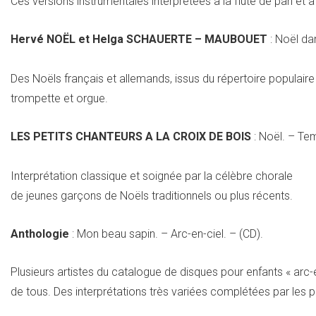
Ces versions instrumentales interprétées à la flûte de pan et à 
Hervé NOËL et Helga SCHAUERTE – MAUBOUET
: Noël dan
Des Noëls français et allemands, issus du répertoire populai
trompette et orgue.
LES PETITS CHANTEURS A LA CROIX DE BOIS
: Noël. – Te
Interprétation classique et soignée par la célèbre chorale
de jeunes garçons de Noëls traditionnels ou plus récents.
Anthologie
: Mon beau sapin. – Arc-en-ciel. – (CD).
Plusieurs artistes du catalogue de disques pour enfants « arc-
de tous. Des interprétations très variées complétées par les 