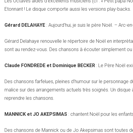
Les Octaves aidés d’excellents musiciens (cf : « Petit papa Noë
Etonnant ! Le disque comporte aussi les versions play-backs.
Gérard DELAHAYE
: Aujourd’hui, je suis le père Noël. – Arc-en
Gérard Delahaye renouvelle le répertoire de Noël en interprèt
sont au rendez-vous. Des chansons à écouter simplement ou à
Claude FONDREDE et Dominique BECKER
: Le Père Noël exis
Des chansons farfelues, pleines d’humour sur le personnage d
malice sur des arrangements actuels très soignés. Un disque à é
reprendre les chansons.
MANNICK et JO AKEPSIMAS
: chantent Noël pour les enfants
Des chansons de Mannick ou de Jo Akepsimas sont toutes des