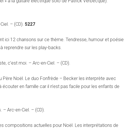
l » à la guitare électrique solo de Patrick Verbecque).
-Ciel. – (CD).
5227
ant ici 12 chansons sur ce thème. Tendresse, humour et poésie
 reprendre sur les play-backs.
te, c’est moi. – Arc-en-Ciel. – (CD).
u Père Noël. Le duo Fonfrède – Becker les interprète avec
couter en famille car il n’est pas facile pour les enfants de
. – Arc-en-Ciel. – (CD).
 compositions actuelles pour Noël. Les interprétations de