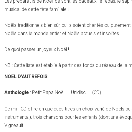
Les préparatifs de Noël, ce sont les cadeaux, le repas, le sapi
musical de cette fête familiale !
Noëls traditionnels bien sûr, qu’ils soient chantés ou purement
Noëls dans le monde entier et Noëls actuels et insolites…
De quoi passer un joyeux Noël !
NB : Cette liste est établie à partir des fonds du réseau de la
NOËL D’AUTREFOIS
Anthologie
: Petit Papa Noël. – Unidisc. – (CD).
Ce mini CD offre en quelques titres un choix varié de Noëls puis
instrumental), trois chansons pour les enfants (dont une évoqua
Vigneault.