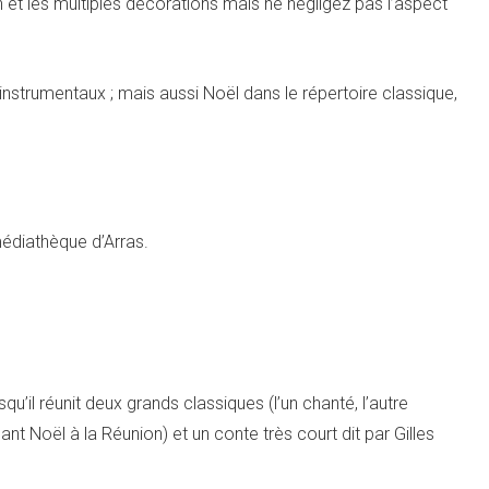
n et les multiples décorations mais ne négligez pas l’aspect
 instrumentaux ; mais aussi Noël dans le répertoire classique,
 médiathèque d’Arras.
qu’il réunit deux grands classiques (l’un chanté, l’autre
nt Noël à la Réunion) et un conte très court dit par Gilles