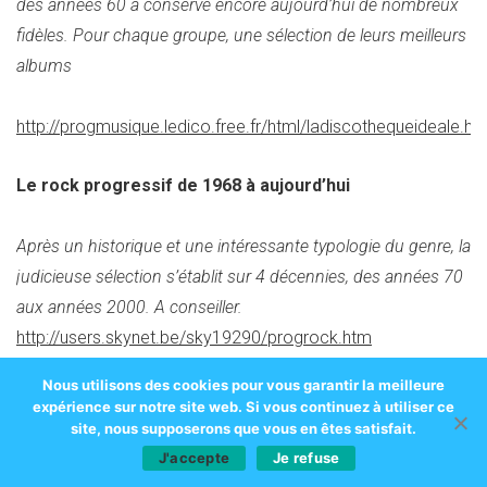
des années 60 a conservé encore aujourd’hui de nombreux
fidèles. Pour chaque groupe, une sélection de leurs meilleurs
albums
http://progmusique.ledico.free.fr/html/ladiscothequeideale.ht
Le rock progressif de 1968 à aujourd’hui
Après un historique et une intéressante typologie du genre, la
judicieuse sélection s’établit sur 4 décennies, des années 70
aux années 2000. A conseiller.
http://users.skynet.be/sky19290/progrock.htm
Nous utilisons des cookies pour vous garantir la meilleure
Essential 100 Recordings
expérience sur notre site web. Si vous continuez à utiliser ce
site, nous supposerons que vous en êtes satisfait.
Une liste très orientée prog rock, art rock
J'accepte
Je refuse