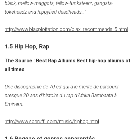
black, mellow-maggots, fellow-funkateerz, gangsta-
tokeheadz and hippyfied-deadheads…”
http://www.blaxploitation.com/blax_recommends_5.html
1.5 Hip Hop, Rap
The Source : Best Rap Albums Best hip-hop albums of
all times
Une discographie de 70 cd qui a le mérite de parcourir
presque 20 ans d’histoire du rap d’Afrika Bambaata à
Eminem.
http://www.scaruffi.com/music/hiphop.html
1.6 Reggae et genres apparentés