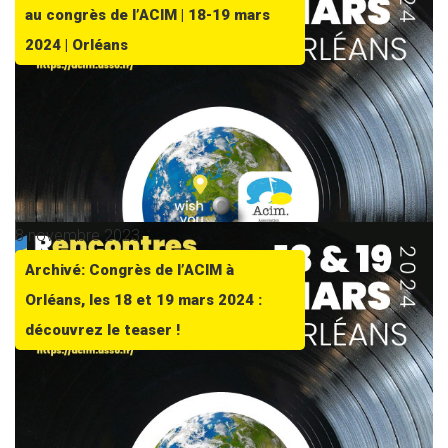
au congrès de l’ACIM | 18-19 mars
2024 | Orléans
8 novembre 2023
Archivé: Congrès de l’ACIM à
Orléans, les 18 et 19 mars 2024 :
découvrez le teaser !