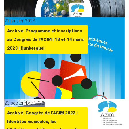
21 janvier 2023
Archivé: Programme et inscriptions
au Congrès de l’ACIM | 13 et 14 mars
2023 | Dunkerque|
23 septembre 2022
Archivé: Congrès de l’ACIM 2023 :
Identités musicales, les