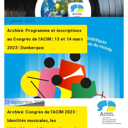
21 janvier 2023
Archivé: Programme et inscriptions
au Congrès de l’ACIM | 13 et 14 mars
2023 | Dunkerque|
23 septembre 2022
Archivé: Congrès de l’ACIM 2023 :
Identités musicales, les