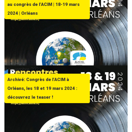
au congrès de l’ACIM | 18-19 mars
2024 | Orléans
8 novembre 2023
Archivé: Congrès de l’ACIM à
Orléans, les 18 et 19 mars 2024 :
découvrez le teaser !