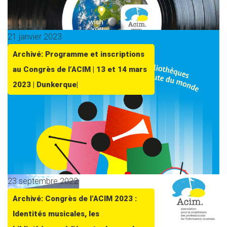
21 janvier 2023
Archivé: Programme et inscriptions
au Congrès de l’ACIM | 13 et 14 mars
2023 | Dunkerque|
23 septembre 2022
Archivé: Congrès de l’ACIM 2023 :
Identités musicales, les