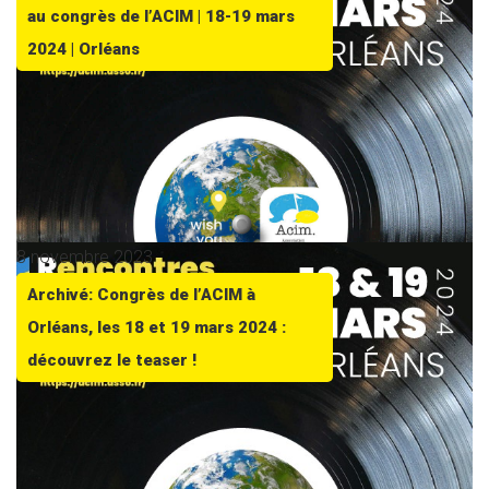
au congrès de l’ACIM | 18-19 mars
2024 | Orléans
8 novembre 2023
Archivé: Congrès de l’ACIM à
Orléans, les 18 et 19 mars 2024 :
découvrez le teaser !