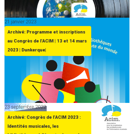
21 janvier 2023
Archivé: Programme et inscriptions
au Congrès de l’ACIM | 13 et 14 mars
2023 | Dunkerque|
23 septembre 2022
Archivé: Congrès de l’ACIM 2023 :
Identités musicales, les