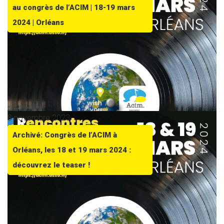
au congrès de l’ACIM | 18-19 mars
2024 | Orléans
8 novembre 2023
Archivé: Congrès de l’ACIM à
Orléans, les 18 et 19 mars 2024 :
découvrez le teaser !