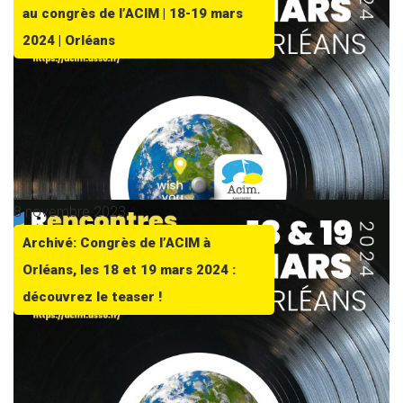
au congrès de l’ACIM | 18-19 mars
2024 | Orléans
8 novembre 2023
Archivé: Congrès de l’ACIM à
Orléans, les 18 et 19 mars 2024 :
découvrez le teaser !