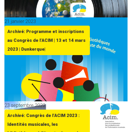
21 janvier 2023
Archivé: Programme et inscriptions
au Congrès de l’ACIM | 13 et 14 mars
2023 | Dunkerque|
23 septembre 2022
Archivé: Congrès de l’ACIM 2023 :
Identités musicales, les