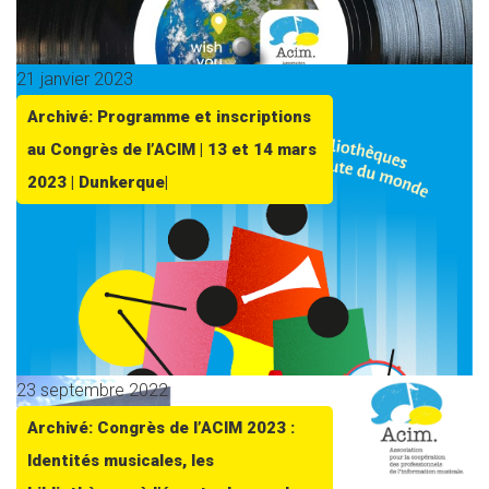
21 janvier 2023
Archivé: Programme et inscriptions
au Congrès de l’ACIM | 13 et 14 mars
2023 | Dunkerque|
23 septembre 2022
Archivé: Congrès de l’ACIM 2023 :
Identités musicales, les