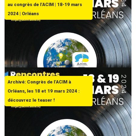
au congrès de l’ACIM | 18-19 mars
2024 | Orléans
8 novembre 2023
Archivé: Congrès de l’ACIM à
Orléans, les 18 et 19 mars 2024 :
découvrez le teaser !