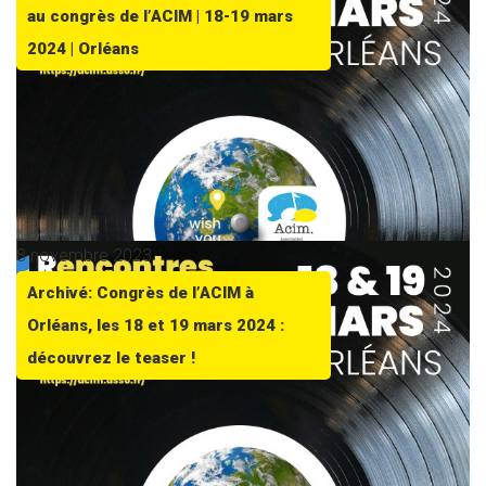
au congrès de l’ACIM | 18-19 mars
2024 | Orléans
8 novembre 2023
Archivé: Congrès de l’ACIM à
Orléans, les 18 et 19 mars 2024 :
découvrez le teaser !