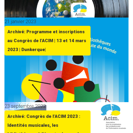
21 janvier 2023
Archivé: Programme et inscriptions
au Congrès de l’ACIM | 13 et 14 mars
2023 | Dunkerque|
23 septembre 2022
Archivé: Congrès de l’ACIM 2023 :
Identités musicales, les