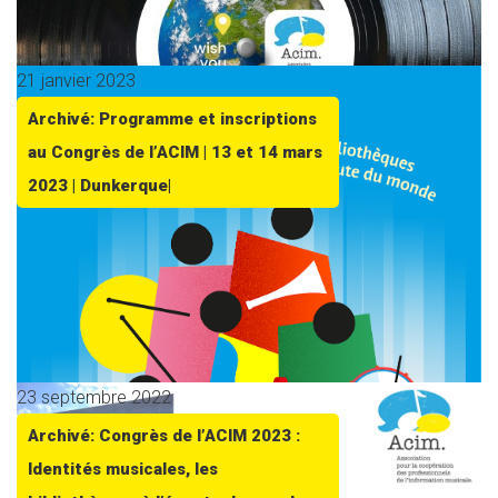
21 janvier 2023
Archivé: Programme et inscriptions
au Congrès de l’ACIM | 13 et 14 mars
2023 | Dunkerque|
23 septembre 2022
Archivé: Congrès de l’ACIM 2023 :
Identités musicales, les