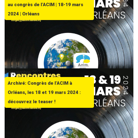
au congrès de l’ACIM | 18-19 mars
2024 | Orléans
8 novembre 2023
Archivé: Congrès de l’ACIM à
Orléans, les 18 et 19 mars 2024 :
découvrez le teaser !