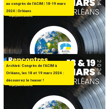
au congrès de l’ACIM | 18-19 mars
2024 | Orléans
8 novembre 2023
Archivé: Congrès de l’ACIM à
Orléans, les 18 et 19 mars 2024 :
découvrez le teaser !