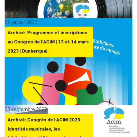
21 janvier 2023
Archivé: Programme et inscriptions
au Congrès de l’ACIM | 13 et 14 mars
2023 | Dunkerque|
23 septembre 2022
Archivé: Congrès de l’ACIM 2023 :
Identités musicales, les