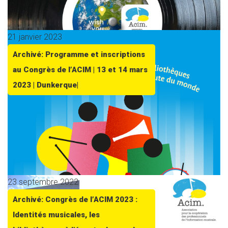
21 janvier 2023
Archivé: Programme et inscriptions
au Congrès de l’ACIM | 13 et 14 mars
2023 | Dunkerque|
23 septembre 2022
Archivé: Congrès de l’ACIM 2023 :
Identités musicales, les