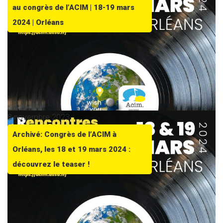
au congrès de l’ACIM | 18-19 mars
2024 | Orléans
8 novembre 2023
Archivé: Congrès de l’ACIM à
Orléans, les 18 et 19 mars 2024 :
découvrez le teaser !