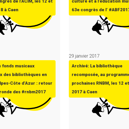
ngrès de l’ACIM, les 12 et
culture et à l’éducation mu
18 à Caen
63e congrès de l’ #ABF201
7
29 janvier 2017
s fonds musicaux
Archivé: La bibliothèque
x des bibliothèques en
recomposée, au programm
pes-Côte d’Azur : retour
prochaines RNBM, les 12 e
e ronde des #rnbm2017
2017 à Caen