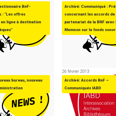
estionnaire BnF-
Archivé: Communiqué : Pré
 : “Les offres
concernant les accords de
en ligne à destination
partenariat de la BNF avec 
hèques”
Memnon sur le fonds sono
3
26 février 2013
uveau bureau, nouveau
Archivé: Accords BnF –
dministration
Communiqués IABD