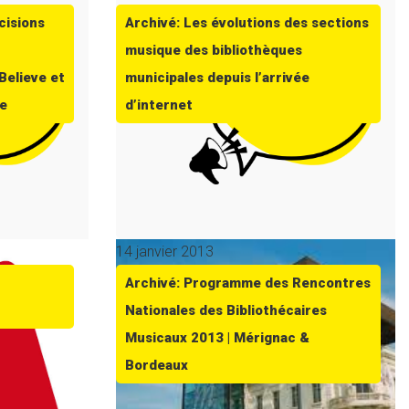
cisions
Archivé: Les évolutions des sections
musique des bibliothèques
Believe et
municipales depuis l’arrivée
re
d’internet
14 janvier 2013
Archivé: Programme des Rencontres
Nationales des Bibliothécaires
Musicaux 2013 | Mérignac &
Bordeaux