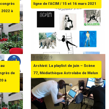
 congrès
ligne de l’ACIM / 15 et 16 mars 2021
s 2022 à
18 mai 2019
 au
Archivé: La playlist de juin – Scène
ngrès de
77, Médiathèque Astrolabe de Melun
20 à