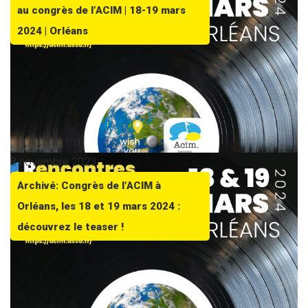
au congrès de l’ACIM | 18-19 mars
2024 | Orléans
8 novembre 2023
Archivé: Congrès de l’ACIM à
Orléans, les 18 et 19 mars 2024 :
découvrez le teaser !