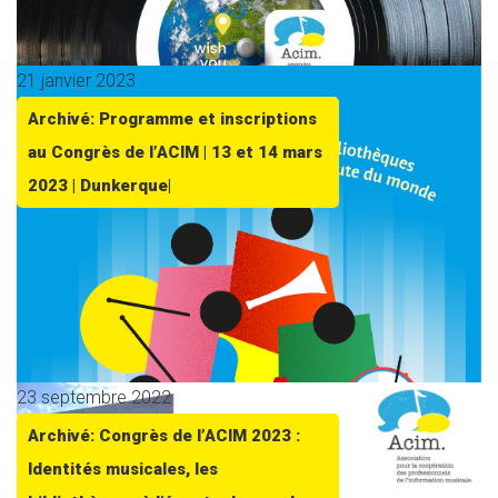
21 janvier 2023
Archivé: Programme et inscriptions
au Congrès de l’ACIM | 13 et 14 mars
2023 | Dunkerque|
23 septembre 2022
Archivé: Congrès de l’ACIM 2023 :
Identités musicales, les