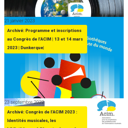
21 janvier 2023
Archivé: Programme et inscriptions
au Congrès de l’ACIM | 13 et 14 mars
2023 | Dunkerque|
23 septembre 2022
Archivé: Congrès de l’ACIM 2023 :
Identités musicales, les