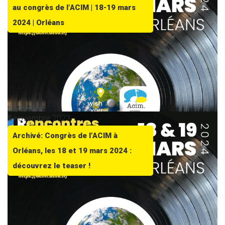
au congrès de l’ACIM | 18-19 mars
2024 | Orléans
8 novembre 2023
Archivé: Congrès de l’ACIM à
Orléans, les 18 et 19 mars 2024 :
découvrez le teaser !