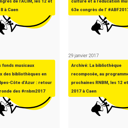
ngrès de l’ACIM, les 12 et
culture et à l’éducation mu
18 à Caen
63e congrès de l’ #ABF201
7
29 janvier 2017
s fonds musicaux
Archivé: La bibliothèque
x des bibliothèques en
recomposée, au programm
pes-Côte d’Azur : retour
prochaines RNBM, les 12 e
e ronde des #rnbm2017
2017 à Caen