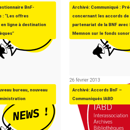
estionnaire BnF-
Archivé: Communiqué : Pré
 : “Les offres
concernant les accords de
en ligne à destination
partenariat de la BNF avec 
hèques”
Memnon sur le fonds sono
3
26 février 2013
uveau bureau, nouveau
Archivé: Accords BnF –
dministration
Communiqués IABD