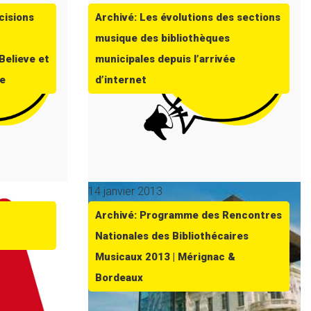
cisions
Archivé: Les évolutions des sections
musique des bibliothèques
Believe et
municipales depuis l’arrivée
re
d’internet
14 janvier 2013
Archivé: Programme des Rencontres
Nationales des Bibliothécaires
Musicaux 2013 | Mérignac &
Bordeaux