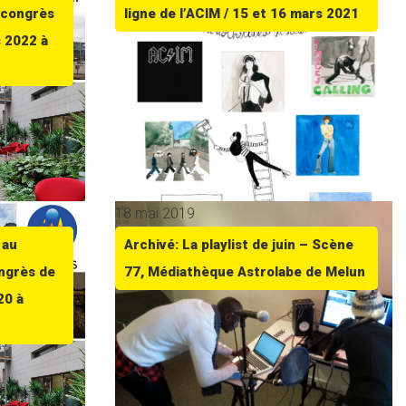
 congrès
ligne de l’ACIM / 15 et 16 mars 2021
s 2022 à
18 mai 2019
 au
Archivé: La playlist de juin – Scène
ngrès de
77, Médiathèque Astrolabe de Melun
20 à