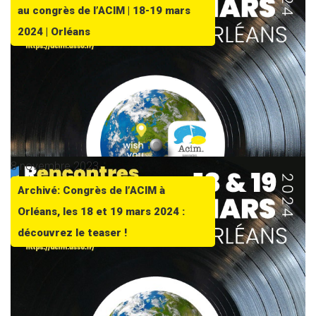
au congrès de l’ACIM | 18-19 mars
2024 | Orléans
8 novembre 2023
Archivé: Congrès de l’ACIM à
Orléans, les 18 et 19 mars 2024 :
découvrez le teaser !