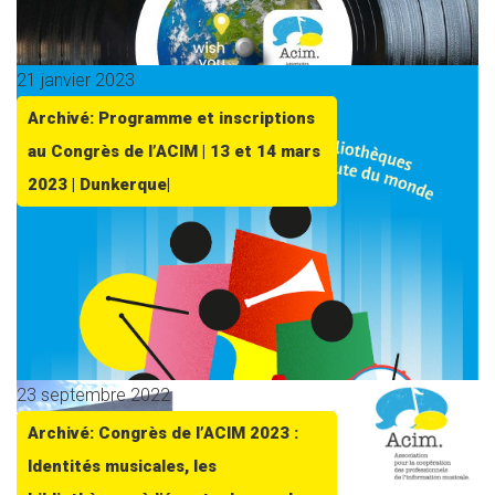
21 janvier 2023
Archivé: Programme et inscriptions
au Congrès de l’ACIM | 13 et 14 mars
2023 | Dunkerque|
23 septembre 2022
Archivé: Congrès de l’ACIM 2023 :
Identités musicales, les