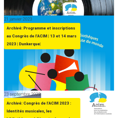
21 janvier 2023
Archivé: Programme et inscriptions
au Congrès de l’ACIM | 13 et 14 mars
2023 | Dunkerque|
23 septembre 2022
Archivé: Congrès de l’ACIM 2023 :
Identités musicales, les