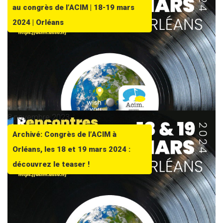
au congrès de l’ACIM | 18-19 mars
2024 | Orléans
8 novembre 2023
Archivé: Congrès de l’ACIM à
Orléans, les 18 et 19 mars 2024 :
découvrez le teaser !