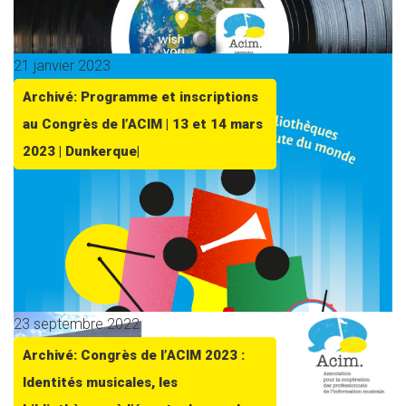
21 janvier 2023
Archivé: Programme et inscriptions
au Congrès de l’ACIM | 13 et 14 mars
2023 | Dunkerque|
23 septembre 2022
Archivé: Congrès de l’ACIM 2023 :
Identités musicales, les