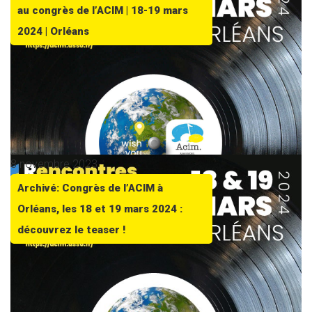
au congrès de l’ACIM | 18-19 mars
2024 | Orléans
8 novembre 2023
Archivé: Congrès de l’ACIM à
Orléans, les 18 et 19 mars 2024 :
découvrez le teaser !