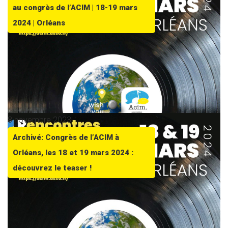
au congrès de l’ACIM | 18-19 mars
2024 | Orléans
8 novembre 2023
Archivé: Congrès de l’ACIM à
Orléans, les 18 et 19 mars 2024 :
découvrez le teaser !