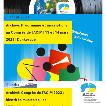
21 janvier 2023
Archivé: Programme et inscriptions
au Congrès de l’ACIM | 13 et 14 mars
2023 | Dunkerque|
23 septembre 2022
Archivé: Congrès de l’ACIM 2023 :
Identités musicales, les