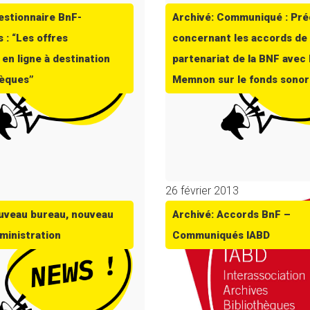
estionnaire BnF-
Archivé: Communiqué : Pré
 : “Les offres
concernant les accords de
en ligne à destination
partenariat de la BNF avec 
hèques”
Memnon sur le fonds sono
3
26 février 2013
uveau bureau, nouveau
Archivé: Accords BnF –
dministration
Communiqués IABD