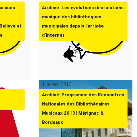
cisions
Archivé: Les évolutions des sections
musique des bibliothèques
Believe et
municipales depuis l’arrivée
re
d’internet
14 janvier 2013
Archivé: Programme des Rencontres
Nationales des Bibliothécaires
Musicaux 2013 | Mérignac &
Bordeaux