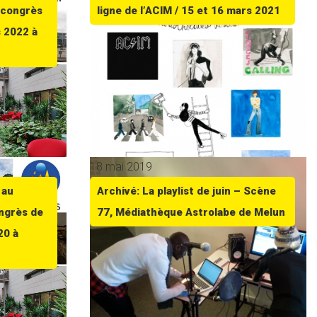
 congrès
ligne de l’ACIM / 15 et 16 mars 2021
s 2022 à
18 mai 2019
 au
Archivé: La playlist de juin – Scène
ngrès de
77, Médiathèque Astrolabe de Melun
20 à