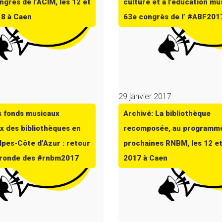
ngrès de l’ACIM, les 12 et
culture et à l’éducation mu
18 à Caen
63e congrès de l’ #ABF201
7
29 janvier 2017
s fonds musicaux
Archivé: La bibliothèque
x des bibliothèques en
recomposée, au programm
pes-Côte d’Azur : retour
prochaines RNBM, les 12 e
e ronde des #rnbm2017
2017 à Caen